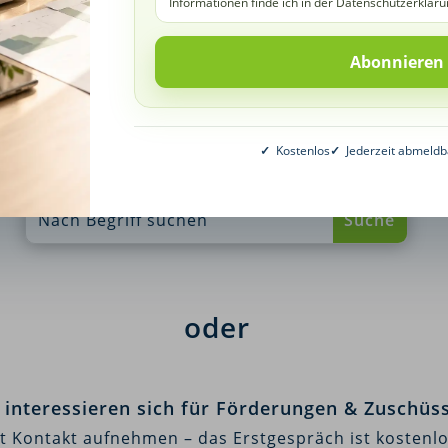
Informationen finde ich in der Datenschutzerkläru
Erneute Suche starten
✓
Kostenlos
✓
Jederzeit abmeldb
oder
e interessieren sich für Förderungen & Zuschüs
zt Kontakt aufnehmen – das Erstgespräch ist kostenlo