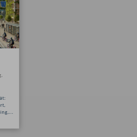
g
,
ät:
rt,
ng,...