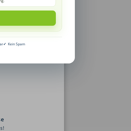
ng.
ar
✓
Kein Spam
se
s!