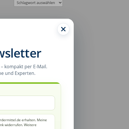
Kategorien-Liste
sletter
Newsletter
– kompakt per E-Mail.
ne und Experten.
rdermittel.de erhalten. Meine
ink widerrufen. Weitere