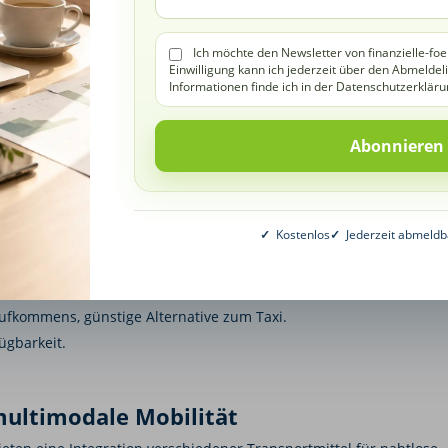
Ich möchte den Newsletter von finanzielle-foe
Einwilligung kann ich jederzeit über den Abmeldel
exible Nutzung von Fahrzeugen ohne den Besitz eines eigenen
Informationen finde ich in der Datenschutzerkläru
dlich, keine laufenden Fixkosten.
chränkt sein, abhängig vom Standort.
e.
✓
Kostenlos
✓
Jederzeit abmeldb
mand-Transport
 Fahrer und Mitfahrer für gemeinsam genutzte Fahrten.
fkommens, günstige Alternative zum Taxi.
ügbarkeit.
multimodale Mobilität