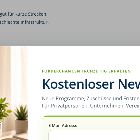
gut für kurze Strecken.
schlechte Infrastruktur.
 den schnellen Transport in Großstädten. Sie könnten den Verkehr
FÖRDERCHANCEN FRÜHZEITIG ERHALTEN
sionsfreier Flug (bei E-Antrieb).
Kostenloser New
fehlende Infrastruktur.
Neue Programme, Zuschüsse und Fristen 
Für Privatpersonen, Unternehmen, Verei
-Mobilität
E-Mail-Adresse
h neue Mobilitätskonzepte entwickelt, die das Teilen von