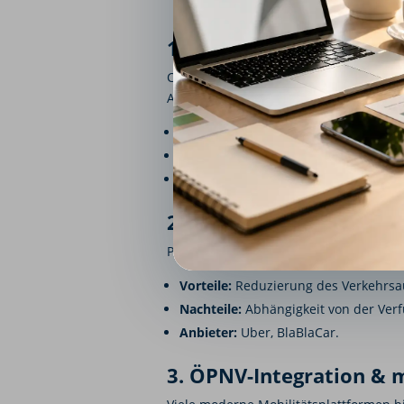
1. Carsharing
Carsharing-Modelle ermöglichen die fl
Autos.
Vorteile:
Kosteneffizient, umweltfreun
Nachteile:
Verfügbarkeit kann einges
Anbieter:
ShareNow, MILES, Sixt Shar
2. Ridesharing & On-De
Plattformen für Ridesharing verbinden
Vorteile:
Reduzierung des Verkehrsau
Nachteile:
Abhängigkeit von der Verf
Anbieter:
Uber, BlaBlaCar.
3. ÖPNV-Integration & 