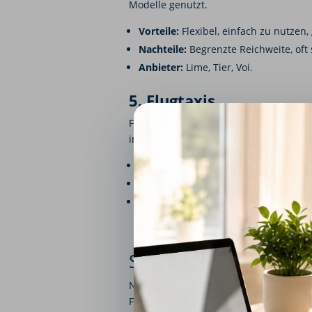
Modelle genutzt.
Vorteile:
Flexibel, einfach zu nutzen, 
Nachteile:
Begrenzte Reichweite, oft 
Anbieter:
Lime, Tier, Voi.
5. Flugtaxis
Flugtaxis sind eine Zukunftsvision für
in Metropolen revolutionieren.
Vorteile:
Reduzierte Reisezeiten, emis
Nachteile:
Hohe Entwicklungskosten, 
Prototypen:
Volocopter, Lilium Jet.
Sharing & On-Demand
Neben neuen Fahrzeugtypen werden auc
Fahrzeugen und Ressourcen fördern.