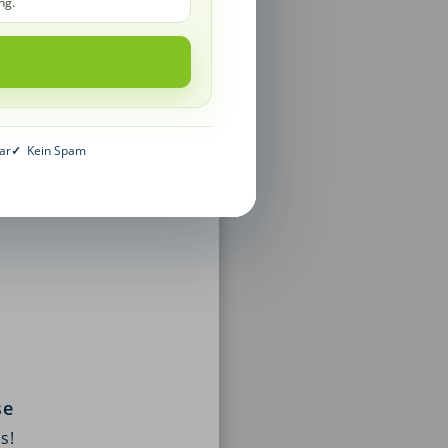
ng.
ar
✓
Kein Spam
se
s!