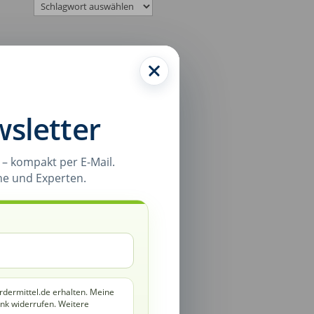
Kategorien-Liste
sletter
Newsletter
– kompakt per E-Mail.
ne und Experten.
rdermittel.de erhalten. Meine
ink widerrufen. Weitere