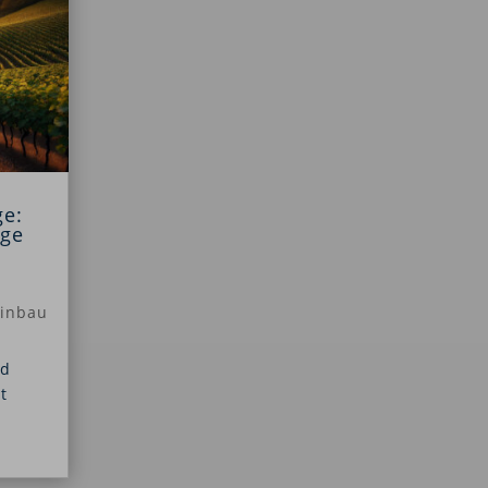
ge:
ege
inbau
nd
t