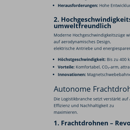
Herausforderungen:
Hohe Entwicklun
2. Hochgeschwindigkeits
umweltfreundlich
Moderne Hochgeschwindigkeitszüge wie
auf aerodynamisches Design,
elektrische Antriebe und energiespar
Höchstgeschwindigkeit:
Bis zu 400 
Vorteile:
Komfortabel, CO₂-arm, attrak
Innovationen:
Magnetschwebebahnen,
Autonome Frachtdroh
Die Logistikbranche setzt verstärkt au
Effizienz und Nachhaltigkeit zu
maximieren.
1. Frachtdrohnen – Revol