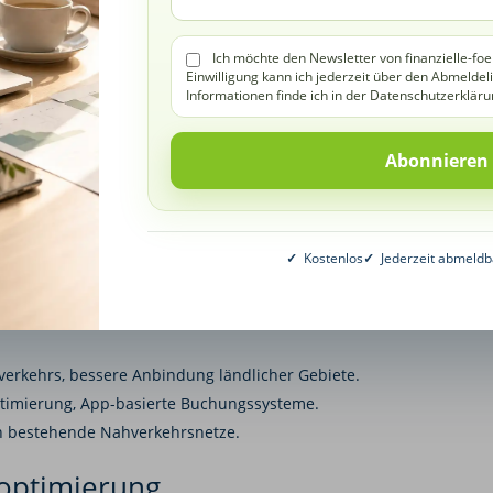
ionsfreie Alternative im Nahverkehr
Ich möchte den Newsletter von finanzielle-foe
Einwilligung kann ich jederzeit über den Abmeldel
ch zunehmend durch und ersetzen Dieselbusse in vielen Städten.
Informationen finde ich in der Datenschutzerkläru
iger Lärm, CO₂-frei.
 Batteriewechselsysteme.
tzen viele Städte bereits auf vollelektrische Busflotten.
Intelligente Mobilität auf Abruf
✓
Kostenlos
✓
Jederzeit abmeldb
exible und bedarfsgerechte Transportangebote, z. B. durch
verkehrs, bessere Anbindung ländlicher Gebiete.
timierung, App-basierte Buchungssysteme.
in bestehende Nahverkehrsnetze.
soptimierung