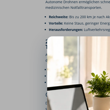
Autonome Drohnen ermöglichen schnelle
medizinischen Notfalltransporten.
Reichweite:
Bis zu 200 km je nach Ak
Vorteile:
Keine Staus, geringer Energ
Herausforderungen:
Luftverkehrsreg
2. Unbemannte Logisti
Transportfahrzeuge
Automatisierte Logistiklösungen wie 
den Warenfluss.
Vorteile:
Effiziente Lagerhaltung, Red
Innovationen:
KI-gesteuerte Navigat
Zukunftsausblick:
Vollautonome Logis
ÖPNV-Innovationen: 
Der öffentliche Nahverkehr spielt eine
steigern die Effizienz und