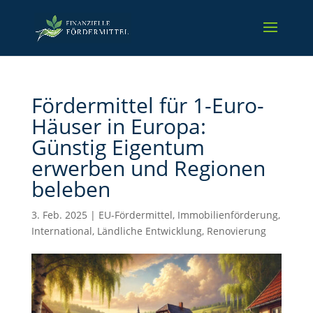
Fördermittel für 1-Euro-
Häuser in Europa:
Günstig Eigentum
erwerben und Regionen
beleben
3. Feb. 2025
|
EU-Fördermittel
,
Immobilienförderung
,
International
,
Ländliche Entwicklung
,
Renovierung