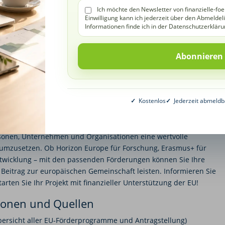
Ich möchte den Newsletter von finanzielle-foe
n Sie die für Ihr Projekt passenden Förderprogramme.
Einwilligung kann ich jederzeit über den Abmeldel
Informationen finde ich in der Datenschutzerkläru
ailliertes Konzept mit Zielen, Zeitplan und Kostenaufstellung.
g über das entsprechende Portal der EU ein (z. B. Funding &
 ist eine Zusammenarbeit mit Partnern aus anderen EU-Ländern
 Sie die Durchführung und Nutzung der Fördermittel sorgfältig.
✓
Kostenlos
✓
Jederzeit abmeldb
n nutzen
sonen, Unternehmen und Organisationen eine wertvolle
 umzusetzen. Ob Horizon Europe für Forschung, Erasmus+ für
ntwicklung – mit den passenden Förderungen können Sie Ihre
n Beitrag zur europäischen Gemeinschaft leisten. Informieren Sie
arten Sie Ihr Projekt mit finanzieller Unterstützung der EU!
ionen und Quellen
ersicht aller EU-Förderprogramme und Antragstellung)