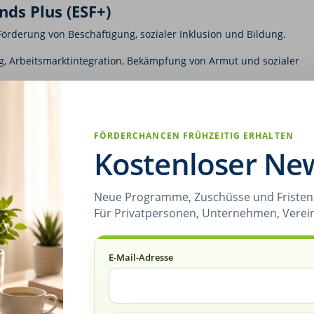
nds Plus (ESF+)
rderung von Beschäftigung, sozialer Inklusion und Bildung.
, Arbeitsmarktintegration, Bekämpfung von Armut und sozialer
d Mitgliedsstaat.
r nationale oder regionale Förderstellen.
FÖRDERCHANCEN FRÜHZEITIG ERHALTEN
ür regionale Entwicklung (EFRE)
Kostenloser New
ie regionale Entwicklung und Infrastruktur.
Neue Programme, Zuschüsse und Fristen 
rojekte, Unterstützung für KMU, Digitalisierung.
Für Privatpersonen, Unternehmen, Verei
 und Art des Projekts.
ur regionalen Entwicklung beitragen.
E-Mail-Adresse
EU-Förderungen?
fordert eine gute Vorbereitung und Planung. Hier sind die