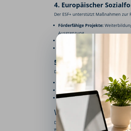
4. Europäischer Sozialfo
Der ESF+ unterstützt Maßnahmen zur Fö
Förderfähige Projekte:
Weiterbildung
Ausgrenzung.
Förderhöhe:
Abhängig vom Projekt un
Voraussetzungen:
Antragstellung übe
5. Europäischer Fonds f
Der EFRE unterstützt Investitionen in d
Förderfähige Projekte:
Infrastrukturp
Förderhöhe:
Abhängig von der Region
Voraussetzungen:
Projekte müssen z
Wie beantragen Sie 
Die Beantragung von EU-Förderungen er
wichtigsten Schritte: