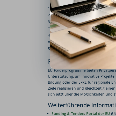
Programm auswählen:
Recherchiere
Projekt planen:
Erstellen Sie ein det
Antrag stellen:
Reichen Sie den Antra
Tenders Portal).
Partner finden:
Für viele Programme
notwendig.
Nachweise erbringen:
Dokumentieren
Fazit: EU-Förderunge
EU-Förderprogramme bieten Privatper
Unterstützung, um innovative Projekte
Bildung oder der EFRE für regionale E
Ziele realisieren und gleichzeitig eine
sich jetzt über die Möglichkeiten und st
Weiterführende Informat
Funding & Tenders Portal der EU
(Üb