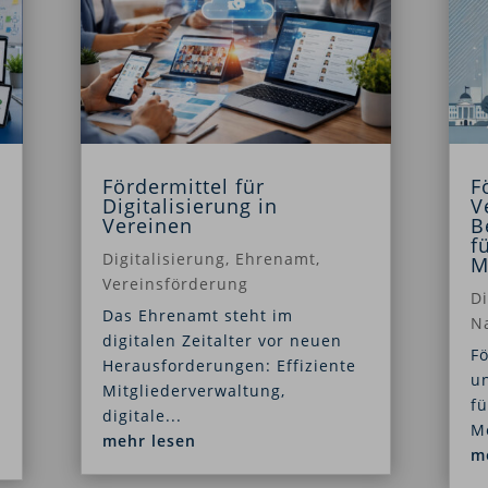
Fördermittel für
F
Digitalisierung in
V
Vereinen
B
f
Digitalisierung
,
Ehrenamt
,
M
Vereinsförderung
Di
Das Ehrenamt steht im
Na
digitalen Zeitalter vor neuen
Fö
Herausforderungen: Effiziente
u
Mitgliederverwaltung,
fü
digitale...
Mo
mehr lesen
m