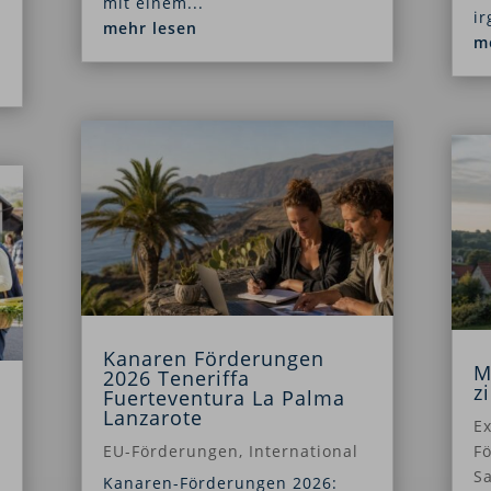
mit einem...
ir
mehr lesen
m
Kanaren Förderungen
M
2026 Teneriffa
z
Fuerteventura La Palma
Lanzarote
E
EU-Förderungen
,
International
Fö
S
Kanaren-Förderungen 2026: