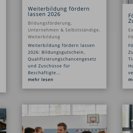
Weiterbildung fördern
lassen 2026
F
Z
Bildungsförderung
,
Unternehmen & Selbstständige
,
E
Weiterbildung
Fö
Weiterbildung fördern lassen
Fö
2026: Bildungsgutschein,
Z
Qualifizierungschancengesetz
T
und Zuschüsse für
H
Beschäftigte...
ve
mehr lesen
m