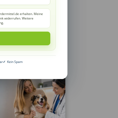
nergieberater?
nergieberatung
,
rdermittel.de erhalten. Meine
eiterbildung
ink widerrufen. Weitere
les über Ausbildung,
ng.
oraussetzungen und Beruf
ergieberater unterstützen
igentümer, Unternehmen,
ommunen und...
ehr lesen
ar
✓
Kein Spam