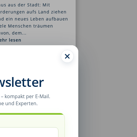
us aus der Stadt: Mit
örderungen aufs Land ziehen
nd ein neues Leben aufbauen
iele Menschen träumen
von, dem...
ehr lesen
sletter
– kompakt per E-Mail.
ne und Experten.
ie wird man