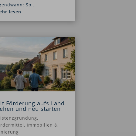
gendwann: So...
ehr lesen
it Förderung aufs Land
iehen und neu starten
xistenzgründung
,
rdermittel
,
Immobilien &
anierung