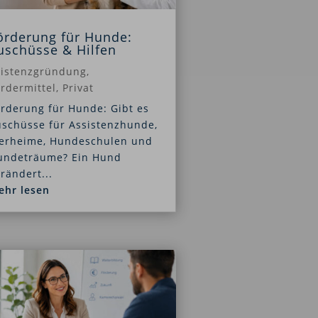
örderung für Hunde:
uschüsse & Hilfen
xistenzgründung
,
rdermittel
,
Privat
rderung für Hunde: Gibt es
uschüsse für Assistenzhunde,
ierheime, Hundeschulen und
undeträume? Ein Hund
rändert...
ehr lesen