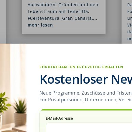
Auswandern, Gründen und den
Ra
Lebenstraum auf Teneriffa,
F
Fuerteventura, Gran Canaria,...
u
mehr lesen
V
da
m
FÖRDERCHANCEN FRÜHZEITIG ERHALTEN
Kostenloser New
Neue Programme, Zuschüsse und Fristen 
Für Privatpersonen, Unternehmen, Verei
Selbstversorgerhof
Förderung
E-Mail-Adresse
W
Landwirtschaft
,