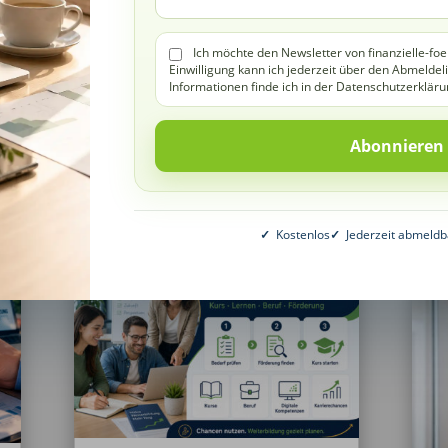
E
Selbstversorgung
,
Unternehmen & Selbstständige
E
Ich möchte den Newsletter von finanzielle-foe
W
Eigener Selbstversorgerhof:
Einwilligung kann ich jederzeit über den Abmeldel
Förderungen, Finanzierung und
Al
Informationen finde ich in der Datenschutzerkläru
der Weg zum unabhängigen
V
Leben auf dem Land Ein
En
eigener...
E
mehr lesen
K
m
✓
Kostenlos
✓
Jederzeit abmeldb