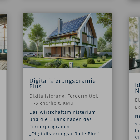
Digitalisierungsprämie
I
Plus
N
Digitalisierung
,
Fördermittel
,
E
IT-Sicherheit
,
KMU
E
Das Wirtschaftsministerium
N
und die L-Bank haben das
st
Förderprogramm
hi
„Digitalisierungsprämie Plus"
V