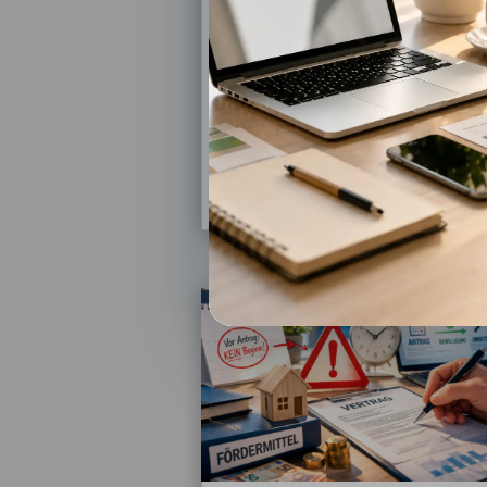
KfW, BAFA & Zuschüsse
Energieeffizienz
,
Fördermittel
,
Immobilien & Sanierung
Tiny House Förderung: Wie der
Traum vom kleinen Zuhause
finanziell möglich werden kann
Ein eigenes kleines Haus....
mehr lesen